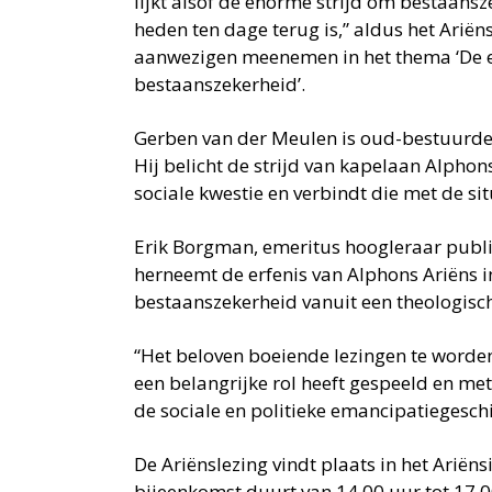
lijkt alsof de enorme strijd om bestaansz
heden ten dage terug is,” aldus het Ariën
aanwezigen meenemen in het thema ‘De erf
bestaanszekerheid’.
Gerben van der Meulen is oud-bestuurder
Hij belicht de strijd van kapelaan Alphon
sociale kwestie en verbindt die met de si
Erik Borgman, emeritus hoogleraar publie
herneemt de erfenis van Alphons Ariëns 
bestaanszekerheid vanuit een theologisch
“Het beloven boeiende lezingen te worden
een belangrijke rol heeft gespeeld en met 
de sociale en politieke emancipatiegesch
De Ariënslezing vindt plaats in het Ariënsi
bijeenkomst duurt van 14.00 uur tot 17.00