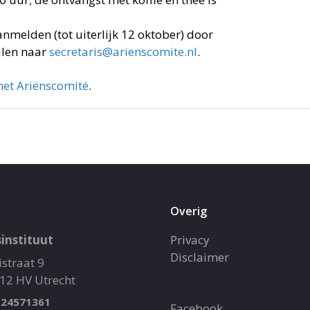
anmelden (tot uiterlijk 12 oktober) door
ilen naar
secretaris@arienscomite.nl
.
het Ariënscomité
.
Overig
instituut
Privacy
Disclaimer
istraat 9
12 HV Utrecht
 24571361
Facebook