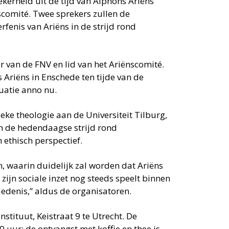
ekerheid uit de tijd van Alphons Ariëns
scomité. Twee sprekers zullen de
enis van Ariëns in de strijd rond
 van de FNV en lid van het Ariënscomité.
s Ariëns in Enschede ten tijde van de
tuatie anno nu.
ke theologie aan de Universiteit Tilburg,
in de hedendaagse strijd rond
 ethisch perspectief.
, waarin duidelijk zal worden dat Ariëns
zijn sociale inzet nog steeds speelt binnen
iedenis,” aldus de organisatoren.
nstituut, Keistraat 9 te Utrecht. De
 uur; de ontvangst met koffie en thee is