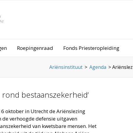
gen
Roepingenraad
Fonds Priesteropleiding
Ariënsinstituut
>
Agenda
>
Ariënslez
jd rond bestaanszekerheid’
16 oktober in Utrecht de Ariënslezing
en de verhoogde defensie uitgaven
taanszekerheid van kwetsbare mensen. Het