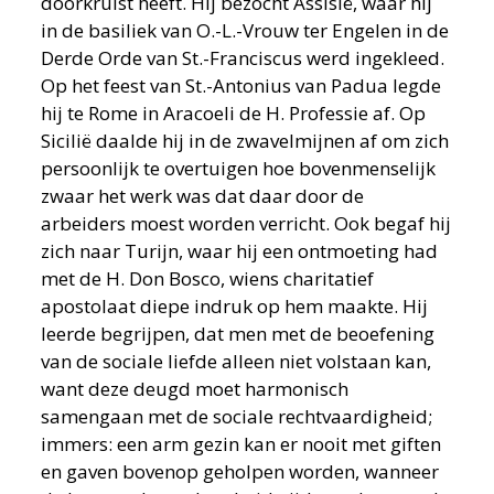
doorkruist heeft. Hij bezocht Assisië, waar hij
in de basiliek van O.-L.-Vrouw ter Engelen in de
Derde Orde van St.-Franciscus werd ingekleed.
Op het feest van St.-Antonius van Padua legde
hij te Rome in Aracoeli de H. Professie af. Op
Sicilië daalde hij in de zwavelmijnen af om zich
persoonlijk te overtuigen hoe bovenmenselijk
zwaar het werk was dat daar door de
arbeiders moest worden verricht. Ook begaf hij
zich naar Turijn, waar hij een ontmoeting had
met de H. Don Bosco, wiens charitatief
apostolaat diepe indruk op hem maakte. Hij
leerde begrijpen, dat men met de beoefening
van de sociale liefde alleen niet volstaan kan,
want deze deugd moet harmonisch
samengaan met de sociale rechtvaardigheid;
immers: een arm gezin kan er nooit met giften
en gaven bovenop geholpen worden, wanneer