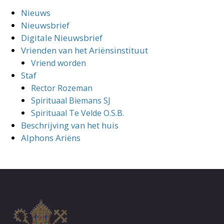
Nieuws
Nieuwsbrief
Digitale Nieuwsbrief
Vrienden van het Ariënsinstituut
Vriend worden
Staf
Rector Rozeman
Spirituaal Biemans SJ
Spirituaal Te Velde O.S.B.
Beschrijving van het huis
Alphons Ariëns